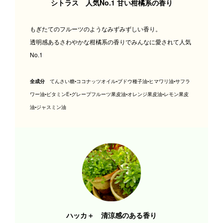
シトラス 人気No.1 甘い柑橘系の香り
もぎたてのフルーツのようなみずみずしい香り。
透明感あるさわやかな柑橘系の香りでみんなに愛されて人気
No.1
全成分
てんさい糖•ココナッツオイル•ブドウ種子油•ヒマワリ油•サフラ
ワー油•ビタミンE•グレープフルーツ果皮油•オレンジ果皮油•レモン果皮
油•ジャスミン油
ハッカ＋ 清涼感のある香り