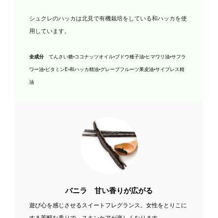
シュクレのハッカは北見で有機栽培をしている和ハッカを使
用しています。
全成分
てんさい糖
•ココナッツオイル•ブドウ種子油•ヒマワリ油•サフラ
ワー油•ビタミンE•和ハッカ精油•グレープフルーツ果皮油•サイプレス精
油
バニラ
甘い香りが広がる
遊び心を感じさせるスイートフレグランス。
女性をとりこに
する芳醇な香りで、スキンケアが楽しくなります。