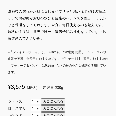
洗顔後の濡れたお肌になじませてサッと洗い流すだけの簡単
ケアでお砂糖がお肌の水分と皮脂のバランスを整え、しっか
りと保湿をしてくれます。全身に毎日使えるのも魅力です。
原料の主役は、世界で唯一、遺伝子組み換えをしていない北
海道産のてんさい糖。
※「フェイス＆ボディ」は、0.5mm以下の砂糖を使用し、ヘッドスパや
角質ケア等、全身用におすすめです。
デリケート肌・顔用におすすめの
「マッサージ＆パック」は0.25mm以下の粒の小さな砂糖を使用してい
ます。
¥3,575
（税込
） 内容量 200g
シトラス
ローズマリー
ラベンダー